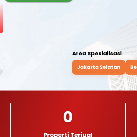
Area Spesialisasi
Jakarta Selatan
Be
0
Properti Terjual