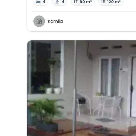
4
4
LT:
90 m²
LB:
120 m²
Kamila