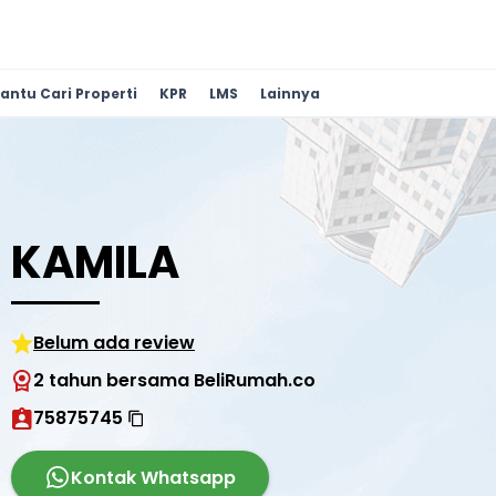
antu Cari Properti
KPR
LMS
Lainnya
KAMILA
Belum ada review
2 tahun bersama BeliRumah.co
75875745
Kontak Whatsapp