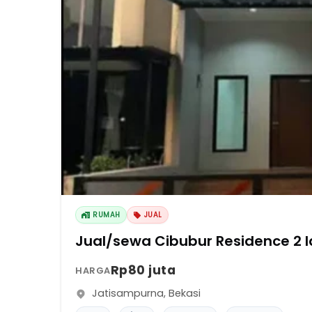
RUMAH
JUAL
Jual/sewa Cibubur Residence 2 la
Rp80 juta
HARGA
Jatisampurna
,
Bekasi