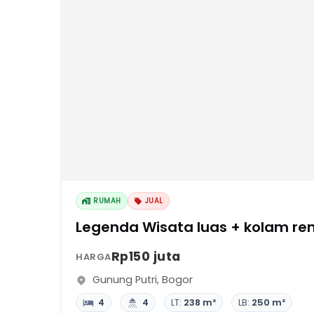
RUMAH
JUAL
Legenda Wisata luas + kolam re
Rp150 juta
HARGA
Gunung Putri
,
Bogor
4
4
LT:
238 m²
LB:
250 m²