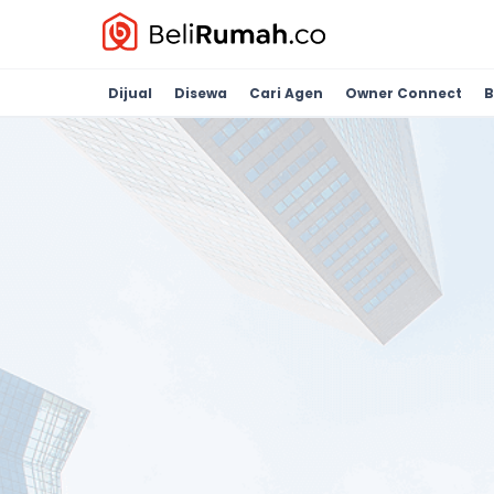
Dijual
Disewa
Cari Agen
Owner Connect
B