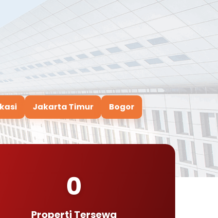
kasi
Jakarta Timur
Bogor
0
Properti Tersewa