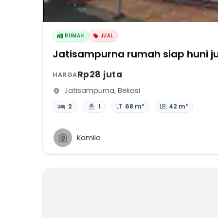
RUMAH
JUAL
Jatisampurna rumah siap huni j
Rp28 juta
HARGA
Jatisampurna
,
Bekasi
2
1
LT:
68 m²
LB:
42 m²
Kamila