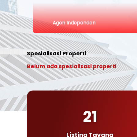
Agen Independen
Spesialisasi Properti
Belum ada spesialisasi properti
21
Listing Tayang