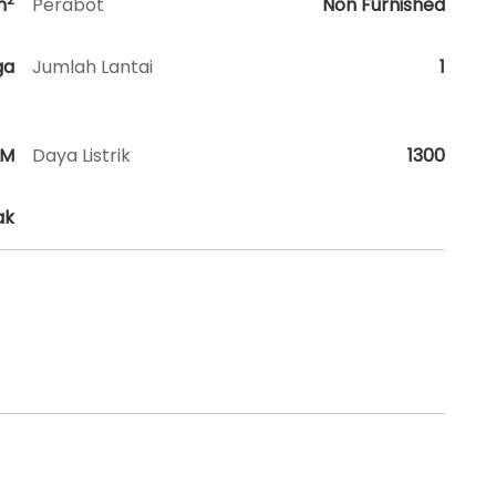
m
Perabot
Non Furnished
ga
Jumlah Lantai
1
HM
Daya Listrik
1300
ak