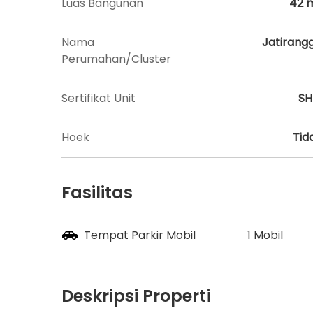
Luas Bangunan
42
Nama
Jatirang
Perumahan/Cluster
Sertifikat Unit
S
Hoek
Tid
Fasilitas
Tempat Parkir Mobil
1 Mobil
Deskripsi Properti