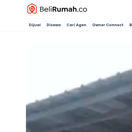
Dijual
Disewa
Cari Agen
Owner Connect
B