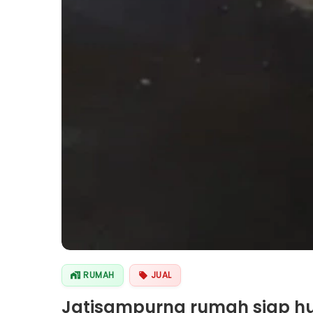
RUMAH
JUAL
Jatisampurna rumah siap hu