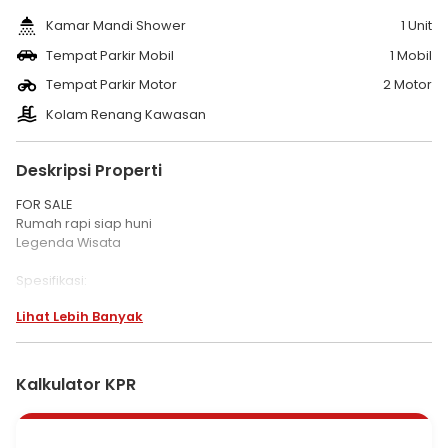
Kamar Mandi Shower
1 Unit
Tempat Parkir Mobil
1 Mobil
Tempat Parkir Motor
2 Motor
Kolam Renang Kawasan
Deskripsi Properti
FOR SALE
Rumah rapi siap huni
Legenda Wisata
Spesifikasi:
LT. 133 m
Lihat Lebih Banyak
LB. 88 m
3 KT
2 KM
Listrik 3500
Kalkulator KPR
Air jetpump
Carport
Mini garden