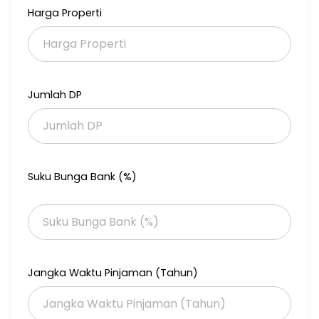
SHM
Harga Properti
Selling point:
- Rangka baja ringan
- Kusen aluminium
- Hadap selatan
- Lebar jalan 6 m
Jumlah DP
- Lingkungan nyaman & asri
- Sekuriti 24 jam
- Akses tol Nagrak, Jatikarya, & Cibubur
DVM020
Suku Bunga Bank (%)
Jangka Waktu Pinjaman (Tahun)