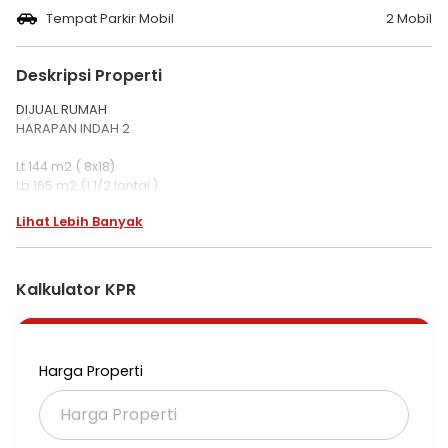
Tempat Parkir Mobil
2 Mobil
Deskripsi Properti
DIJUAL RUMAH
HARAPAN INDAH 2
Lt 144 m2 ( 8x18)
Lb 165 m2 (1 1/2 lantai )
Kt 5+1
Lihat Lebih Banyak
Km 4
Listrik 5500
Air pam
Ac 5 unit
Kalkulator KPR
Carpot 2 mbl
SHM
Rp 1.750.000.000
Harga Properti
#MELYAN/M1
1