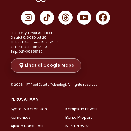
Properti Dijual di Cempaka Putih >
Properti Dijual di Gambir >
Properti Dijual di Johar Baru >
Properti Dijual di Kemayoran >
Prosperity Tower 8th Floor
Properti Dijual di Menteng >
District 8, SCBD Lot 28
Properti Dijual di Senen >
JI. Jend. Sudirman Kav. 52-53
Jakarta Selatan 12190
Properti Dijual di Tanah Abang >
Telp: 021-38959193
Properti Dijual di Cikini >
Properti Dijual di Kramat >
Lihat di Google Maps
Properti Dijual di Pasar Baru >
Properti Dijual di Bendungan Hilir >
© 2026 - PT Real Estate Teknologi. All rights reserved.
Properti Dijual di Jakarta Selatan >
Properti Dijual di Cilandak >
PERUSAHAAN
Properti Dijual di Lebak Bulus >
Syarat & Ketentuan
Kebijakan Privasi
Properti Dijual di Gandaria Selatan >
Properti Dijual di Pondok Labu >
Komunitas
Berita Properti
Properti Dijual di Cipete Selatan >
Ajukan Konsultasi
Mitra Proyek
Properti Dijual di Jagakarsa >