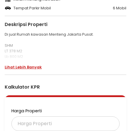
Tempat Parkir Mobil
6 Mobil
Deskripsi Properti
Di jual Rumah kawasan Menteng Jakarta Pusat.
SHM
LT 378 M2
Lb 800 M2
KT 7 + 3
Lihat Lebih Banyak
KM 6 + 1
3.5 lantai
Lantai granit
Listrik 11.000 watt
Kalkulator KPR
Air JetPump sumur bor
Lift
Rooftop
Kolam renang
Harga Properti
Pintu jati
Pintu pagar otomatis
Garasi 4 mobil
Carport 2 mobil