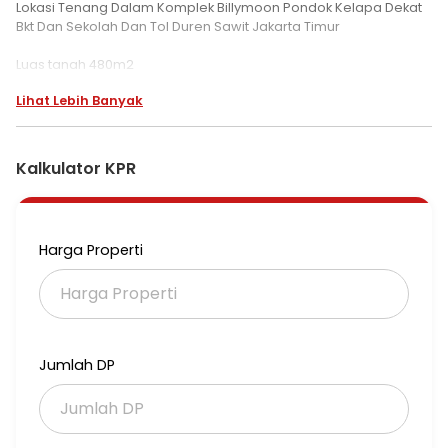
Lokasi Tenang Dalam Komplek Billymoon Pondok Kelapa Dekat
Bkt Dan Sekolah Dan Tol Duren Sawit Jakarta Timur
Luas tanah 480m2
Luas Bangunan 720 m2
Lihat Lebih Banyak
Kamar Tidur 5
Kamar hoby 1
Ruang Tamu 1
Ruang Keluarga 2
Kalkulator KPR
Dapur bersih 1
Dapur kotor 1
Ruang makan 1
Musholla 1
Harga Properti
Walking incloset 2
Kamar mandi 8
Gudang 1
Garasi 4 mobil
Taman depan dan belakang
Balkon
Jumlah DP
Kamar.pembantu 2
Tanah Serrifikat Hak Milik
Harga Rp.8.2 M