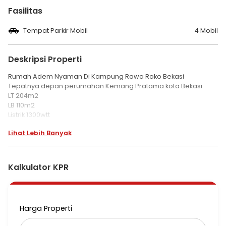
Fasilitas
Tempat Parkir Mobil
4 Mobil
Deskripsi Properti
Rumah Adem Nyaman Di Kampung Rawa Roko Bekasi
Tepatnya depan perumahan Kemang Pratama kota Bekasi
LT 204m2
LB 110m2
Listrik 1300wtt
KT 2
Lihat Lebih Banyak
KM 2
SHM
Kamar tidur utama kamar mandi nya didalam
Garasi mobil muat 4unit
Kalkulator KPR
CCTV 2titik
Ruang cuci pakaian dan jemuran dibelakang
Ruang tamu luas
Pintu samping kanan kiri dan pintu belakang
Harga Properti
Harga 1.2M nego
List Ulien M2