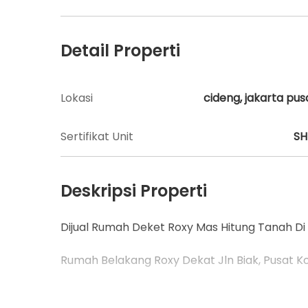
Detail Properti
Lokasi
cideng, jakarta pus
Sertifikat Unit
S
Deskripsi Properti
Dijual Rumah Deket Roxy Mas Hitung Tanah D
Rumah Belakang Roxy Dekat Jln Biak, Pusat K
Luas 330 m