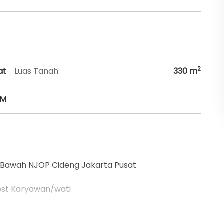
2
at
Luas Tanah
330
m
HM
i Bawah NJOP Cideng Jakarta Pusat
ost Karyawan/wati