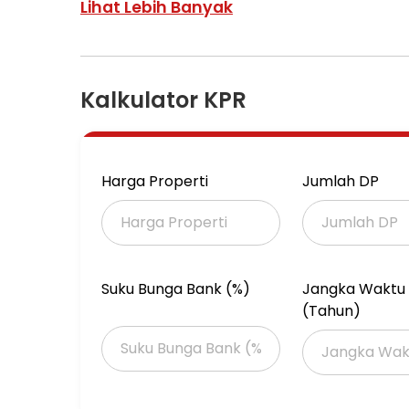
Depan 9.5 x 7.5 m
Lihat Lebih Banyak
Blkg 7.4 x 30 m
Hadap Selatan
SHM
Raw Jalan 1 Mobil
Kalkulator KPR
Jual 6.999 M
(Di bawah NJOP)
ASG6
Harga Properti
Jumlah DP
Suku Bunga Bank (%)
Jangka Waktu 
(Tahun)