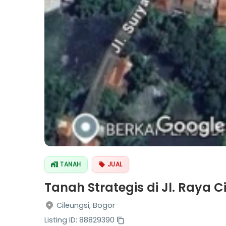
TANAH
JUAL
Tanah Strategis di Jl. Raya C
Cileungsi, Bogor
Listing ID: 88829390