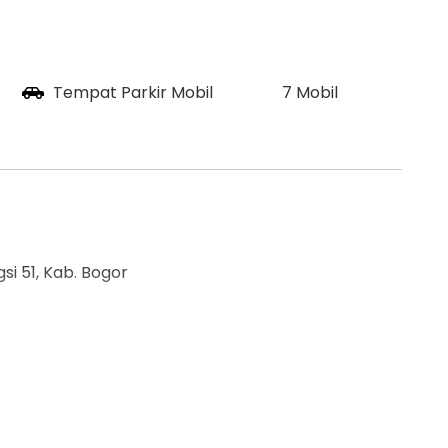
Tempat Parkir Mobil
7 Mobil
gsi 51, Kab. Bogor
ko/Toko, Sekolah/Yayasan, Cluster/Wisata, Dll