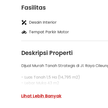
Fasilitas
Desain Interior
Tempat Parkir Motor
Deskripsi Properti
Dijual Murah Tanah Strategis di Jl. Raya Cileun
- Luas Tanah 1,5 Ha (14,795 m2)
- Lebar Muka 43 m2
- Kontur Tanah Kering/Padat
- Akses Truk/Container 40 Ft
Lihat Lebih Banyak
- Lokasi 350 meter dari RSUD Cileungsi
- Cocok Utk Pabrik/Gudang, Office/Kantor, Ru