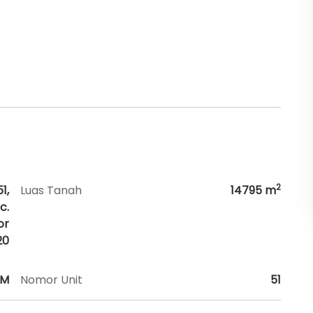
2
1,
Luas Tanah
14795
m
c.
or
20
HM
Nomor Unit
51