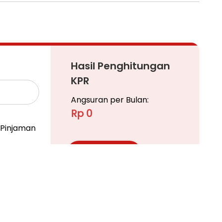
Hasil Penghitungan
KPR
Angsuran per Bulan:
Rp 0
Pinjaman
 Cileungsi, Kab. Bogor 16820
Ajukan KPR
nahstrategiscileungsijonggolbogor
Pelajari KPR Lebih Lanjut
sijonggol
anahdekatgerbangtolcimanggiscileungsi