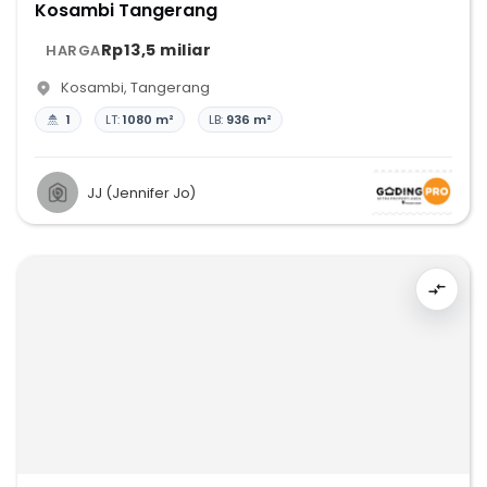
Kosambi Tangerang
Rp13,5 miliar
HARGA
Kosambi
,
Tangerang
1
LT:
1080 m²
LB:
936 m²
JJ (Jennifer Jo)