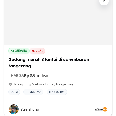
GUDANG
JUAL
Gudang murah 3 lantai di salembaran
tangerang
Rp3,6 miliar
HARGA
Kampung Melayu Timur
,
Tangerang
3
LT:
336 m²
LB:
480 m²
Yani Zheng