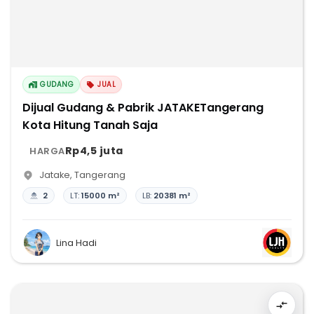
GUDANG
JUAL
Dijual Gudang & Pabrik JATAKETangerang
Kota Hitung Tanah Saja
Rp4,5 juta
HARGA
Jatake
,
Tangerang
2
LT:
15000 m²
LB:
20381 m²
Lina Hadi