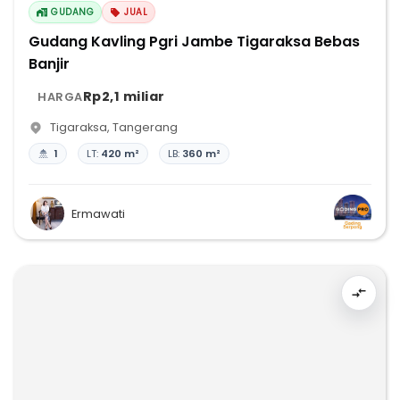
GUDANG
JUAL
Gudang Kavling Pgri Jambe Tigaraksa Bebas
Banjir
Rp2,1 miliar
HARGA
Tigaraksa
,
Tangerang
1
LT:
420 m²
LB:
360 m²
Ermawati