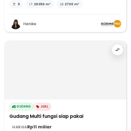
5
LT:
26350 m²
LB:
2700 m²
Henike
GUDANG
JUAL
Gudang Multi fungsi siap pakai
Rp11 miliar
HARGA