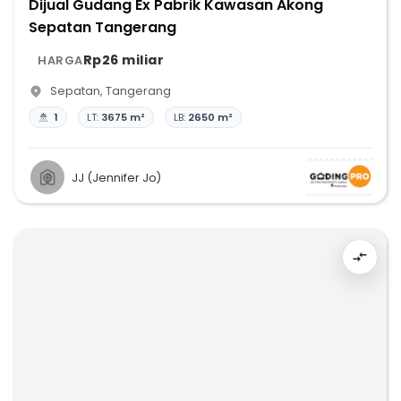
Dijual Gudang Ex Pabrik Kawasan Akong
Sepatan Tangerang
Rp26 miliar
HARGA
Sepatan
,
Tangerang
1
LT:
3675 m²
LB:
2650 m²
JJ (Jennifer Jo)