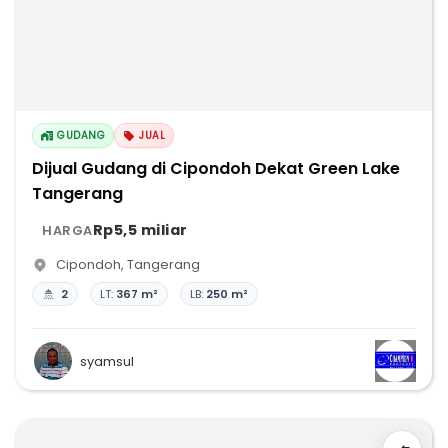
GUDANG
JUAL
Dijual Gudang di Cipondoh Dekat Green Lake
Tangerang
Rp5,5 miliar
HARGA
Cipondoh
,
Tangerang
2
LT:
367 m²
LB:
250 m²
syamsul