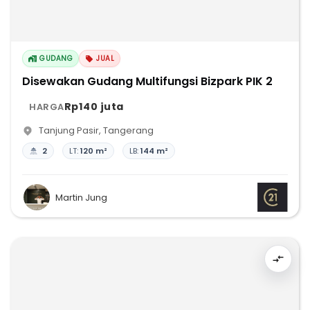
GUDANG
JUAL
Disewakan Gudang Multifungsi Bizpark PIK 2
Rp140 juta
HARGA
Tanjung Pasir
,
Tangerang
2
LT:
120 m²
LB:
144 m²
Martin Jung