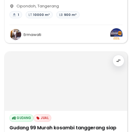
Cipondoh
,
Tangerang
1
LT:
10000 m²
LB:
900 m²
Ermawati
GUDANG
JUAL
Gudang 99 Murah kosambi tanggerang siap