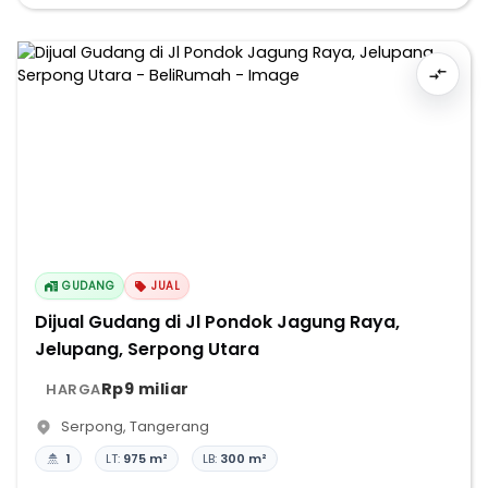
GUDANG
JUAL
Dijual Gudang di Jl Pondok Jagung Raya,
Jelupang, Serpong Utara
Rp9 miliar
HARGA
Serpong
,
Tangerang
1
LT:
975 m²
LB:
300 m²