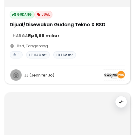
GUDANG
JUAL
Dijual/Disewakan Gudang Tekno X BSD
Rp5,85 miliar
HARGA
Bsd
,
Tangerang
1
LT:
243 m²
LB:
162 m²
JJ (Jennifer Jo)