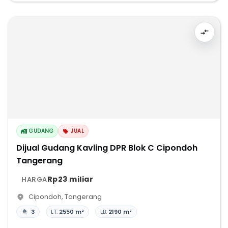
GUDANG
JUAL
Dijual Gudang Kavling DPR Blok C Cipondoh
Tangerang
Rp23 miliar
HARGA
Cipondoh
,
Tangerang
3
LT:
2550 m²
LB:
2190 m²