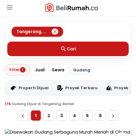
Tangerang
,
Banten
Cari
Jual
Sewa
Filter
1
Gudang
Properti Dijual
Proyek Terbaru
Proyek RT
176
Gudang Dijual di Tangerang, Banten
1
2
3
4
5
6