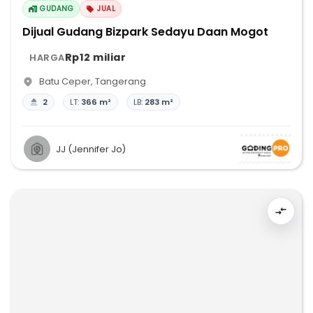
GUDANG
JUAL
Dijual Gudang Bizpark Sedayu Daan Mogot
Rp12 miliar
HARGA
Batu Ceper
,
Tangerang
2
LT:
366 m²
LB:
283 m²
JJ (Jennifer Jo)