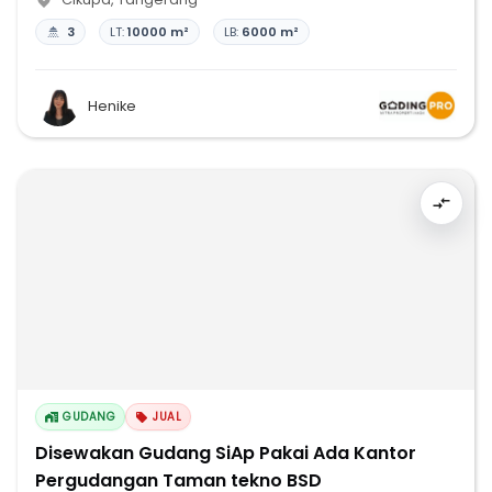
3
LT:
10000 m²
LB:
6000 m²
Henike
GUDANG
JUAL
Disewakan Gudang SiAp Pakai Ada Kantor
Pergudangan Taman tekno BSD