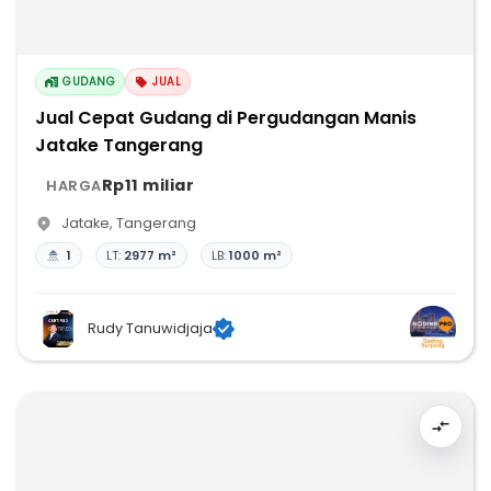
GUDANG
JUAL
Jual Cepat Gudang di Pergudangan Manis
Jatake Tangerang
Rp11 miliar
HARGA
Jatake
,
Tangerang
1
LT:
2977 m²
LB:
1000 m²
Rudy Tanuwidjaja