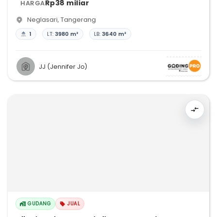
Rp38 miliar
HARGA
Neglasari
,
Tangerang
1
LT:
3980 m²
LB:
3640 m²
JJ (Jennifer Jo)
GUDANG
JUAL