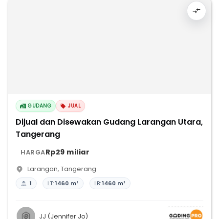
GUDANG
JUAL
Dijual dan Disewakan Gudang Larangan Utara,
Tangerang
Rp29 miliar
HARGA
Larangan
,
Tangerang
1
LT:
1460 m²
LB:
1460 m²
JJ (Jennifer Jo)