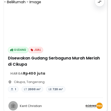
GUDANG
JUAL
Disewakan Gudang Serbaguna Murah Meriah
di Cikupa
Rp400 juta
HARGA
Cikupa
,
Tangerang
1
LT:
2000 m²
LB:
720 m²
Kent Christian