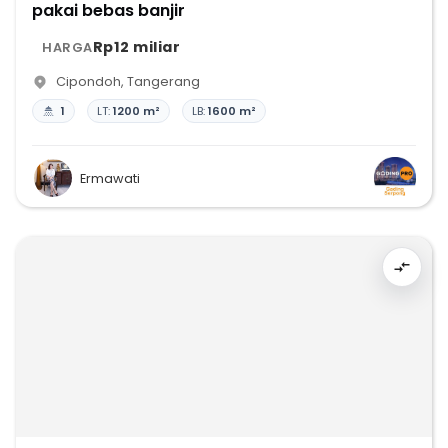
pakai bebas banjir
Rp12 miliar
HARGA
Cipondoh
,
Tangerang
1
LT:
1200 m²
LB:
1600 m²
Ermawati