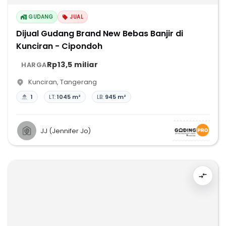
GUDANG
JUAL
Dijual Gudang Brand New Bebas Banjir di
Kunciran - Cipondoh
Rp13,5 miliar
HARGA
Kunciran
,
Tangerang
1
LT:
1045 m²
LB:
945 m²
JJ (Jennifer Jo)