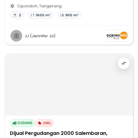
Cipondoh
,
Tangerang
2
LT:
1600 m²
LB:
900 m²
JJ (Jennifer Jo)
GUDANG
JUAL
Dijual Pergudangan 2000 Salembaran,