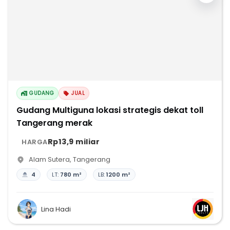
GUDANG
JUAL
Gudang Multiguna lokasi strategis dekat toll
Tangerang merak
Rp13,9 miliar
HARGA
Alam Sutera
,
Tangerang
4
LT:
780 m²
LB:
1200 m²
Lina Hadi