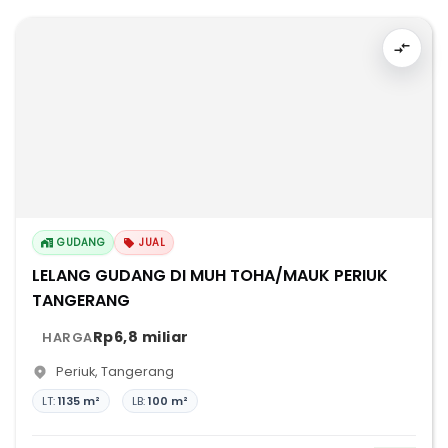
GUDANG
JUAL
LELANG GUDANG DI MUH TOHA/MAUK PERIUK
TANGERANG
Rp6,8 miliar
HARGA
Periuk
,
Tangerang
LT:
1135 m²
LB:
100 m²