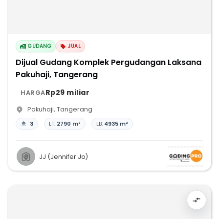
GUDANG
JUAL
Dijual Gudang Komplek Pergudangan Laksana
Pakuhaji, Tangerang
Rp29 miliar
HARGA
Pakuhaji
,
Tangerang
3
LT:
2790 m²
LB:
4935 m²
JJ (Jennifer Jo)