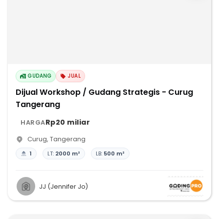
GUDANG
JUAL
Dijual Workshop / Gudang Strategis - Curug
Tangerang
Rp20 miliar
HARGA
Curug
,
Tangerang
1
LT:
2000 m²
LB:
500 m²
JJ (Jennifer Jo)