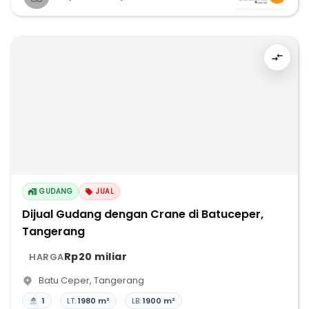
GUDANG
JUAL
Dijual Gudang dengan Crane di Batuceper,
Tangerang
Rp20 miliar
HARGA
Batu Ceper
,
Tangerang
1
LT:
1980 m²
LB:
1900 m²