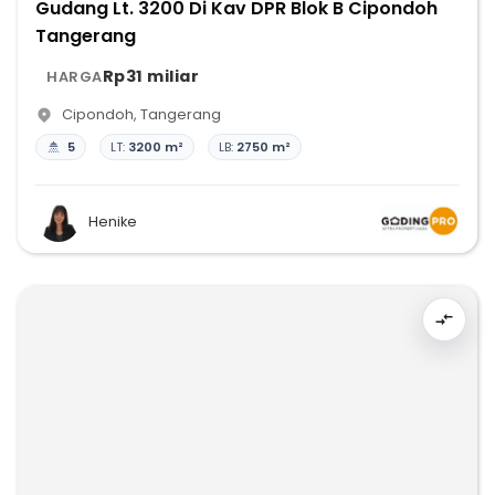
Gudang Lt. 3200 Di Kav DPR Blok B Cipondoh
Tangerang
Rp31 miliar
HARGA
Cipondoh
,
Tangerang
5
LT:
3200 m²
LB:
2750 m²
Henike