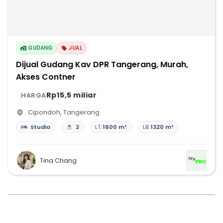
GUDANG
JUAL
Dijual Gudang Kav DPR Tangerang, Murah,
Akses Contner
Rp15,5 miliar
HARGA
Cipondoh
,
Tangerang
Studio
2
LT:
1600 m²
LB:
1320 m²
Tina Chang