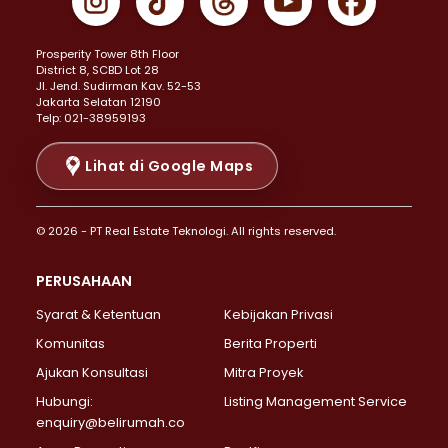
Properti Dijual di Johar Baru >
Properti Dijual di Kemayoran >
Prosperity Tower 8th Floor
Properti Dijual di Menteng >
District 8, SCBD Lot 28
Properti Dijual di Senen >
JI. Jend. Sudirman Kav. 52-53
Jakarta Selatan 12190
Properti Dijual di Tanah Abang >
Telp: 021-38959193
Properti Dijual di Cikini >
Properti Dijual di Kramat >
Lihat di Google Maps
Properti Dijual di Pasar Baru >
Properti Dijual di Bendungan Hilir >
© 2026 - PT Real Estate Teknologi. All rights reserved.
Properti Dijual di Jakarta Selatan >
Properti Dijual di Cilandak >
PERUSAHAAN
Properti Dijual di Lebak Bulus >
Syarat & Ketentuan
Kebijakan Privasi
Properti Dijual di Gandaria Selatan >
Properti Dijual di Pondok Labu >
Komunitas
Berita Properti
Properti Dijual di Cipete Selatan >
Ajukan Konsultasi
Mitra Proyek
Properti Dijual di Jagakarsa >
Hubungi:
Listing Management Service
Properti Dijual di Lenteng Agung >
enquiry@belirumah.co
Properti Dijual di Senayan >