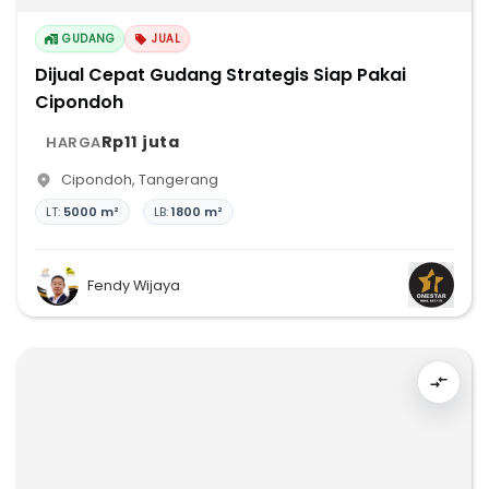
GUDANG
JUAL
Dijual Cepat Gudang Strategis Siap Pakai
Cipondoh
Rp11 juta
HARGA
Cipondoh
,
Tangerang
LT:
5000 m²
LB:
1800 m²
Fendy Wijaya