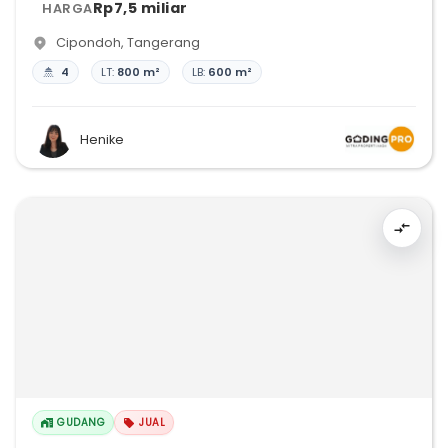
Rp7,5 miliar
HARGA
Cipondoh
,
Tangerang
4
LT:
800 m²
LB:
600 m²
Henike
GUDANG
JUAL