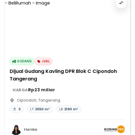
GUDANG
JUAL
Dijual Gudang Kavling DPR Blok C Cipondoh
Tangerang
Rp23 miliar
HARGA
Cipondoh
,
Tangerang
3
LT:
2550 m²
LB:
2190 m²
Henike