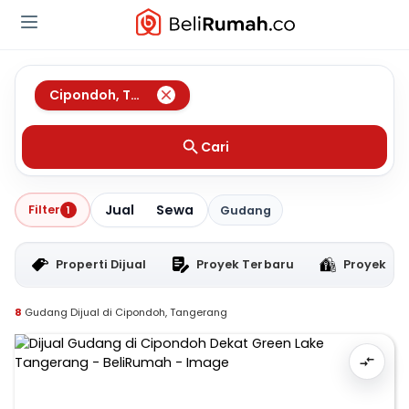
Cipondoh
,
Tangerang
Cari
Jual
Sewa
Filter
1
Gudang
Properti Dijual
Proyek Terbaru
Proyek RT
8
Gudang Dijual di Cipondoh, Tangerang