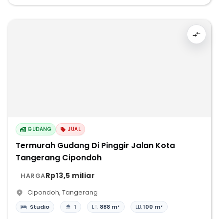
GUDANG
JUAL
Termurah Gudang Di Pinggir Jalan Kota
Tangerang Cipondoh
Rp13,5 miliar
HARGA
Cipondoh
,
Tangerang
Studio
1
LT:
888 m²
LB:
100 m²