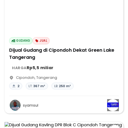
GUDANG
JUAL
Dijual Gudang di Cipondoh Dekat Green Lake
Tangerang
Rp5,5 miliar
HARGA
Cipondoh
,
Tangerang
2
LT:
367 m²
LB:
250 m²
syamsul