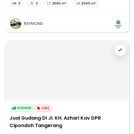
2
2
LT:
2550 m²
LB:
2060 m²
RAYMOND
GUDANG
JUAL
Jual Gudang Di Jl. KH. Azhari Kav DPR
Cipondoh Tangerang