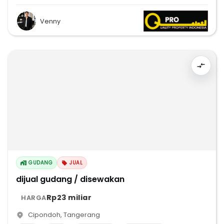
Venny
GUDANG
JUAL
dijual gudang / disewakan
Rp23 miliar
HARGA
Cipondoh
,
Tangerang