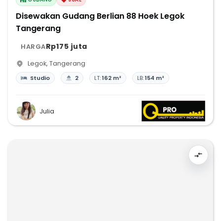
Disewakan Gudang Berlian 88 Hoek Legok
Tangerang
Rp175 juta
HARGA
Legok
,
Tangerang
Studio
2
LT:
162 m²
LB:
154 m²
Julia