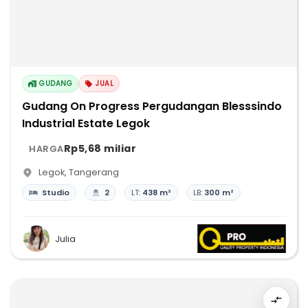
GUDANG
JUAL
Gudang On Progress Pergudangan Blesssindo
Industrial Estate Legok
Rp5,68 miliar
HARGA
Legok
,
Tangerang
Studio
2
LT:
438 m²
LB:
300 m²
Julia