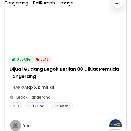
GUDANG
JUAL
Dijual Gudang Legok Berlian 88 Diklat Pemuda
Tangerang
Rp5,2 miliar
HARGA
Legok
,
Tangerang
1
LT:
154 m²
LB:
162 m²
Yenni