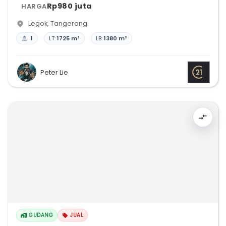
Rp980 juta
HARGA
Legok
,
Tangerang
1
LT:
1725 m²
LB:
1380 m²
Peter Lie
GUDANG
JUAL