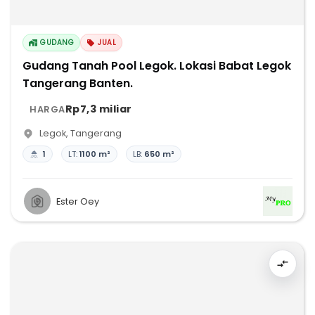
GUDANG
JUAL
Gudang Tanah Pool Legok. Lokasi Babat Legok
Tangerang Banten.
Rp7,3 miliar
HARGA
Legok
,
Tangerang
1
LT:
1100 m²
LB:
650 m²
Ester Oey