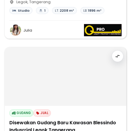
Legok
,
Tangerang
Studio
1
LT:
2208 m²
LB:
1896 m²
Julia
GUDANG
JUAL
Disewakan Gudang Baru Kawasan Blessindo
Indusrrial Legok Tangerang