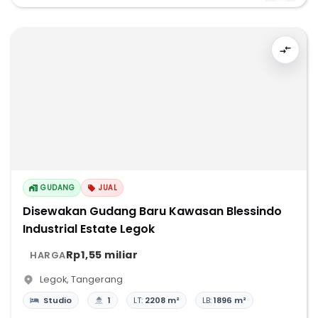
GUDANG
JUAL
Disewakan Gudang Baru Kawasan Blessindo
Industrial Estate Legok
Rp1,55 miliar
HARGA
Legok
,
Tangerang
Studio
1
LT:
2208 m²
LB:
1896 m²