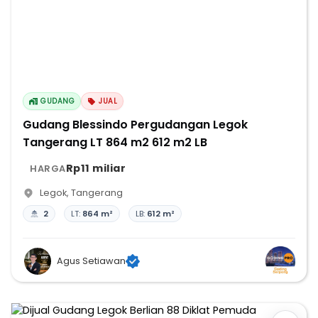
GUDANG
JUAL
Gudang Blessindo Pergudangan Legok
Tangerang LT 864 m2 612 m2 LB
Rp11 miliar
HARGA
Legok
,
Tangerang
2
LT:
864 m²
LB:
612 m²
Agus Setiawan