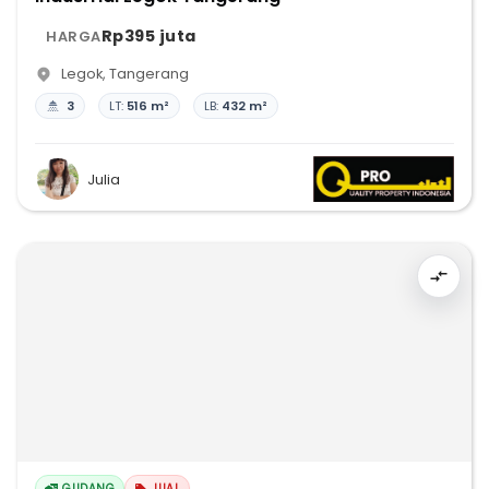
Rp395 juta
HARGA
Legok
,
Tangerang
3
LT:
516 m²
LB:
432 m²
Julia
GUDANG
JUAL