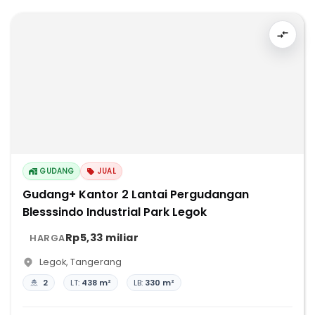
GUDANG
JUAL
Gudang+ Kantor 2 Lantai Pergudangan
Blesssindo Industrial Park Legok
Rp5,33 miliar
HARGA
Legok
,
Tangerang
2
LT:
438 m²
LB:
330 m²