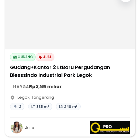
GUDANG
JUAL
Gudang+Kantor 2 LtBaru Pergudangan
Blesssindo Industrial Park Legok
Rp3,85 miliar
HARGA
Legok
,
Tangerang
2
LT:
335 m²
LB:
240 m²
Julia