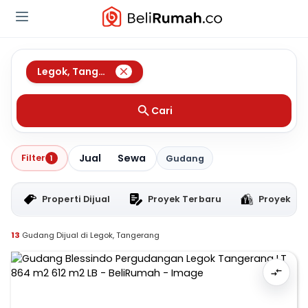
Legok
,
Tangerang
Cari
Jual
Sewa
Filter
1
Gudang
Properti Dijual
Proyek Terbaru
Proyek RT
13
Gudang Dijual di Legok, Tangerang