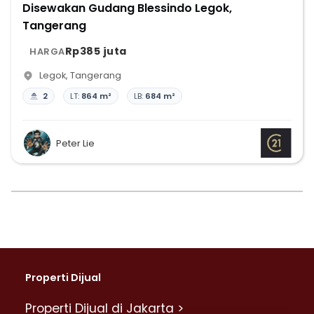
Disewakan Gudang Blessindo Legok,
Tangerang
Rp385 juta
HARGA
Legok
,
Tangerang
2
LT:
864 m²
LB:
684 m²
Peter Lie
Properti Dijual
Properti Dijual di Jakarta >