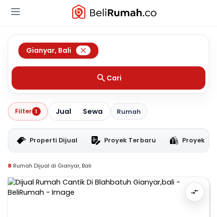
Gianyar
,
Bali
Cari
Jual
Sewa
Filter
1
Rumah
Properti Dijual
Proyek Terbaru
Proyek RT
8
Rumah Dijual di Gianyar, Bali