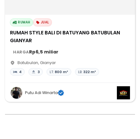
RUMAH
JUAL
RUMAH STYLE BALI DI BATUYANG BATUBULAN
GIANYAR
Rp6,5 miliar
HARGA
Batubulan
,
Gianyar
4
3
LT:
800 m²
LB:
322 m²
Putu Adi Winarta