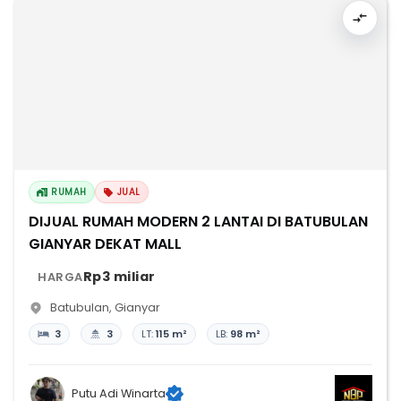
RUMAH
JUAL
DIJUAL RUMAH MODERN 2 LANTAI DI BATUBULAN
GIANYAR DEKAT MALL
Rp3 miliar
HARGA
Batubulan
,
Gianyar
3
3
LT:
115 m²
LB:
98 m²
Putu Adi Winarta