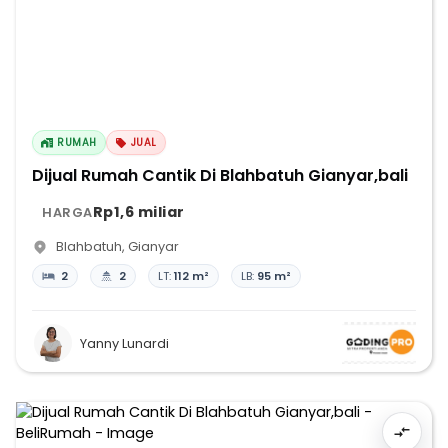
RUMAH
JUAL
Dijual Rumah Cantik Di Blahbatuh Gianyar,bali
Rp1,6 miliar
HARGA
Blahbatuh
,
Gianyar
2
2
LT:
112 m²
LB:
95 m²
Yanny Lunardi