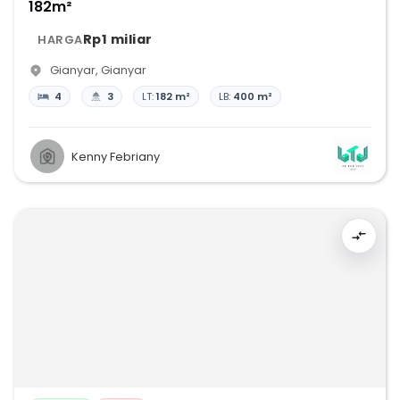
182m²
Rp1 miliar
HARGA
Gianyar
,
Gianyar
4
3
LT:
182 m²
LB:
400 m²
Kenny Febriany