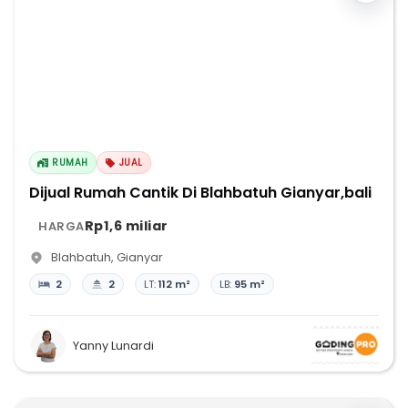
RUMAH
JUAL
Dijual Rumah Cantik Di Blahbatuh Gianyar,bali
Rp1,6 miliar
HARGA
Blahbatuh
,
Gianyar
2
2
LT:
112 m²
LB:
95 m²
Yanny Lunardi