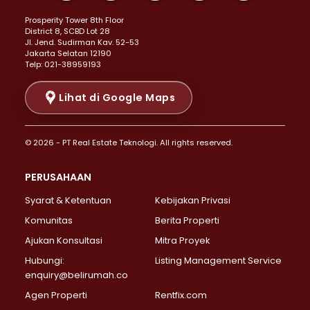
Properti Dijual di Kemayoran >
Prosperity Tower 8th Floor
Properti Dijual di Menteng >
District 8, SCBD Lot 28
Properti Dijual di Senen >
JI. Jend. Sudirman Kav. 52-53
Jakarta Selatan 12190
Properti Dijual di Tanah Abang >
Telp: 021-38959193
Properti Dijual di Cikini >
Properti Dijual di Kramat >
Lihat di Google Maps
Properti Dijual di Pasar Baru >
Properti Dijual di Bendungan Hilir >
© 2026 - PT Real Estate Teknologi. All rights reserved.
Properti Dijual di Jakarta Selatan >
Properti Dijual di Cilandak >
PERUSAHAAN
Properti Dijual di Lebak Bulus >
Syarat & Ketentuan
Kebijakan Privasi
Properti Dijual di Gandaria Selatan >
Properti Dijual di Pondok Labu >
Komunitas
Berita Properti
Properti Dijual di Cipete Selatan >
Ajukan Konsultasi
Mitra Proyek
Properti Dijual di Jagakarsa >
Hubungi:
Listing Management Service
Properti Dijual di Lenteng Agung >
enquiry@belirumah.co
Properti Dijual di Senayan >
Agen Properti
Rentfix.com
Properti Dijual di Pondok Pinang >