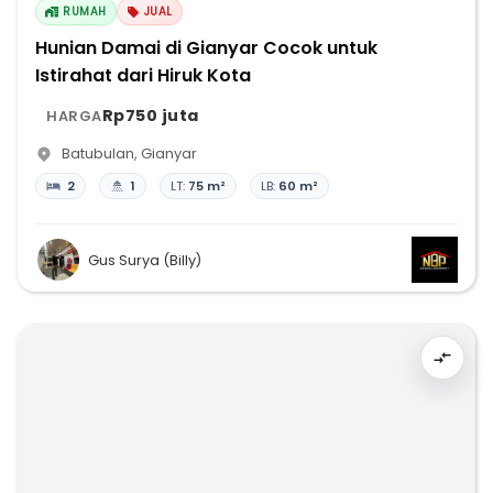
RUMAH
JUAL
Hunian Damai di Gianyar Cocok untuk
Istirahat dari Hiruk Kota
Rp750 juta
HARGA
Batubulan
,
Gianyar
2
1
LT:
75 m²
LB:
60 m²
Gus Surya (Billy)