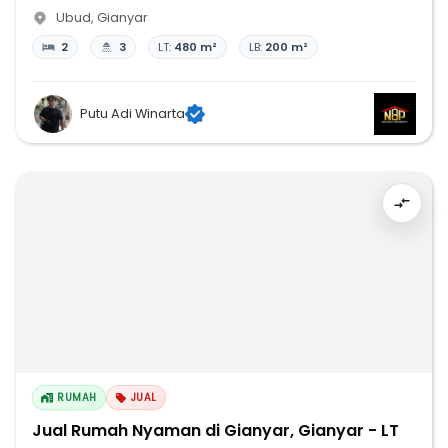
Ubud
,
Gianyar
2
3
LT:
480 m²
LB:
200 m²
Putu Adi Winarta
RUMAH
JUAL
Jual Rumah Nyaman di Gianyar, Gianyar - LT